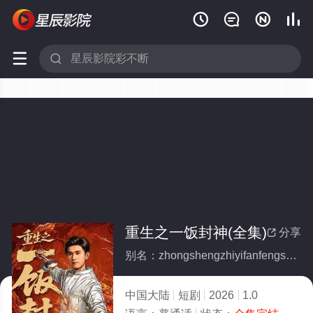






重生之一饭封神(全集)
分享

别名：zhongshengzhiyifanfengshen
中国大陆
短剧
2026
1.0