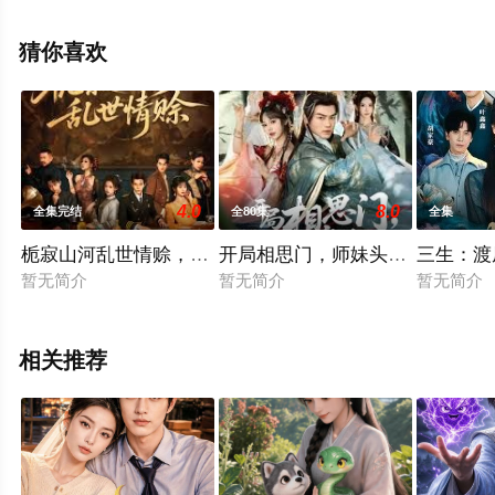
版电视剧全集就上星辰影视，更多相关信息可移步至豆瓣
电视剧、电视猫或剧情网等平台了解。
猜你喜欢
4.0
8.0
全集完结
全80集
全集
栀寂山河乱世情赊，认命
开局相思门，师妹头上冒恋爱选
三生：渡
暂无简介
暂无简介
暂无简介
相关推荐