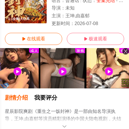
语言：
普通话
状态：
全集完结
- 免费在线观看
导演：
未知
主演：
王坤,由嘉郁
1-1全集/大结局
更新时间：
2026-07-08
在线观看
极速观看


剧情介绍
我要评分
星辰影院爽剧《重生之一饭封神》是一部由知名导演执
导，王坤,由嘉郁等演员精彩演绎的中国大陆电视剧，大结
局剧情已揭晓（1-1全集），手机免费观看高清未删减完整
