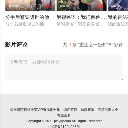
4.0
4.0
全80集
全48集
全68集
分手后邂逅隐世的他
解锁兽语：我把百兽当萌宠
我的雷法
分手后邂逅隐世的他
解锁兽语：我把百兽当萌宠
我的雷法
影片评论
共
0
条 “重生之一饭封神” 影评
星辰影院
提供免费VIP电视剧全集、综艺节目、动漫新番、高清电影大全
在线观看
Copyright © 2021 pzlyky.com All Rights Reserved
川ICP备31024985号