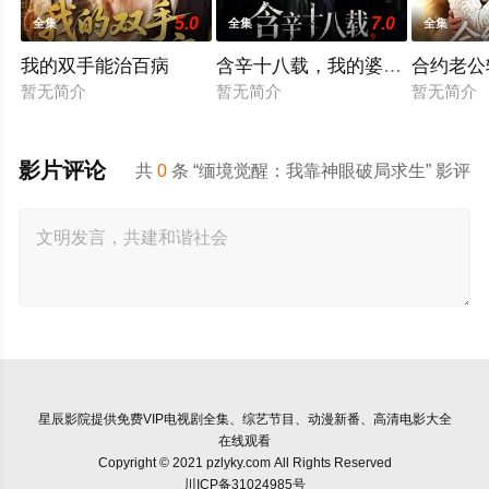
5.0
7.0
全集
全集
全集
我的双手能治百病
含辛十八载，我的婆家全是假的
合约老公
暂无简介
暂无简介
暂无简介
影片评论
共
0
条 “缅境觉醒：我靠神眼破局求生” 影评
星辰影院
提供免费VIP电视剧全集、综艺节目、动漫新番、高清电影大全
在线观看
Copyright © 2021 pzlyky.com All Rights Reserved
川ICP备31024985号