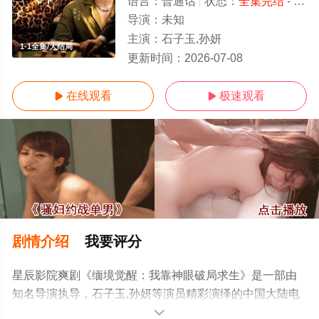
语言：
普通话
状态：
全集完结
- 免费在线观看
导演：
未知
主演：
石子玉,孙妍
1-1全集/大结局
更新时间：
2026-07-08
在线观看
极速观看


剧情介绍
我要评分
星辰影院爽剧《缅境觉醒：我靠神眼破局求生》是一部由
知名导演执导，石子玉,孙妍等演员精彩演绎的中国大陆电
视剧，大结局剧情已揭晓（1-1全集），手机免费观看高清
