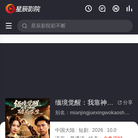






缅境觉醒：我靠神眼破局求生(全集)
分享

别名：mianjingjuexingwokaoshenyanpojuqiusheng
中国大陆
短剧
2026
10.0