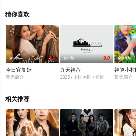
未删减完整版电视剧全集就上星辰影视，更多相关信息可
移步至豆瓣电视剧、电视猫或剧情网等平台了解。
猜你喜欢
3.0
9.0
全63集
全78集
全集完结
今日宜复婚
九天神帝
神算小村
暂无简介
2025 / 中国大陆 / 短剧
暂无简介
相关推荐