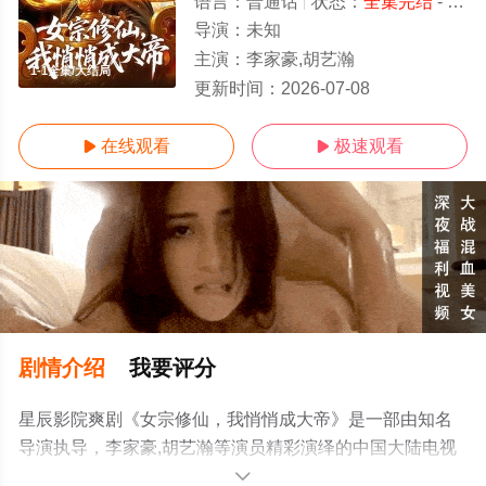
语言：
普通话
状态：
全集完结
- 免费在线观看
导演：
未知
主演：
李家豪,胡艺瀚
1-1全集/大结局
更新时间：
2026-07-08
在线观看
极速观看


剧情介绍
我要评分
星辰影院爽剧《女宗修仙，我悄悄成大帝》是一部由知名
导演执导，李家豪,胡艺瀚等演员精彩演绎的中国大陆电视
剧，大结局剧情已揭晓（1-1全集），手机免费观看高清未
