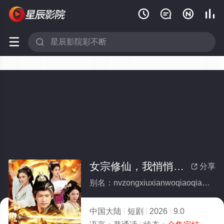






女宗修仙，我悄悄成大帝(全集)
分享

别名：nvzongxiuxianwoqiaoqiaochengdadi
中国大陆
短剧
2026
9.0