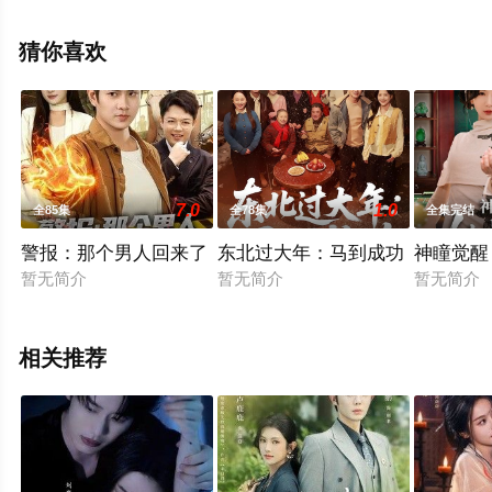
删减完整版电视剧全集就上星辰影视，更多相关信息可移
步至豆瓣电视剧、电视猫或剧情网等平台了解。
猜你喜欢
7.0
1.0
全85集
全78集
全集完结
警报：那个男人回来了
东北过大年：马到成功
神瞳觉醒
暂无简介
暂无简介
暂无简介
相关推荐