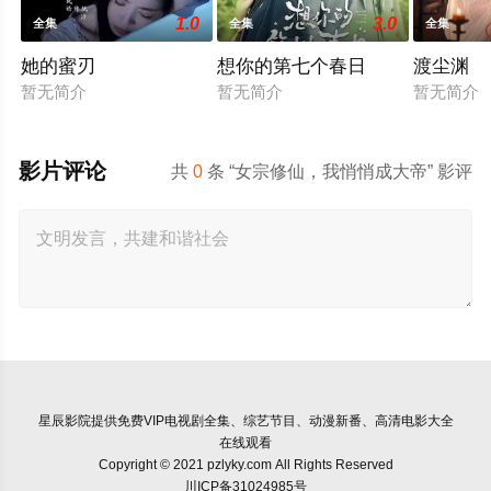
1.0
3.0
全集
全集
全集
她的蜜刃
想你的第七个春日
渡尘渊
暂无简介
暂无简介
暂无简介
影片评论
共
0
条 “女宗修仙，我悄悄成大帝” 影评
星辰影院
提供免费VIP电视剧全集、综艺节目、动漫新番、高清电影大全
在线观看
Copyright © 2021 pzlyky.com All Rights Reserved
川ICP备31024985号