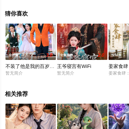
视剧全集就上星辰影视，更多相关信息可移步至豆瓣电视
剧、电视猫或剧情网等平台了解。
猜你喜欢
3.0
2.0
全80集
全集完结
全50集
不装了他是我的百岁爷爷
王爷寝宫有WiFi
姜家食肆
暂无简介
暂无简介
姜家食肆
相关推荐