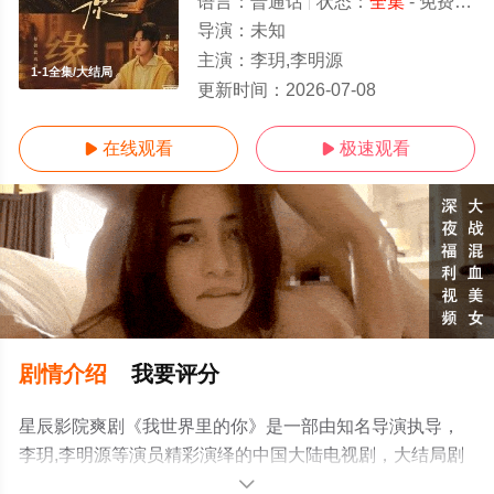
语言：
普通话
状态：
全集
- 免费在线观看
导演：
未知
主演：
李玥,李明源
1-1全集/大结局
更新时间：
2026-07-08
在线观看
极速观看


剧情介绍
我要评分
星辰影院爽剧《我世界里的你》是一部由知名导演执导，
李玥,李明源等演员精彩演绎的中国大陆电视剧，大结局剧
情已揭晓（1-1全集），手机免费观看高清未删减完整版电
