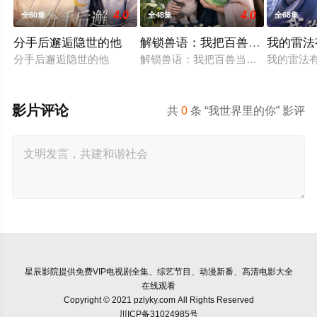
4.0
4.0
全80集
全48集
全68集
分手后邂逅隐世的他
解锁兽语：我把百兽当萌宠
我的雷法
分手后邂逅隐世的他
解锁兽语：我把百兽当萌宠
我的雷法
影片评论
共
0
条 “我世界里的你” 影评
星辰影院
提供免费VIP电视剧全集、综艺节目、动漫新番、高清电影大全
在线观看
Copyright © 2021 pzlyky.com All Rights Reserved
川ICP备31024985号