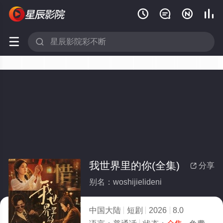






我世界里的你(全集)
分享

别名：woshijielideni
中国大陆
短剧
2026
8.0