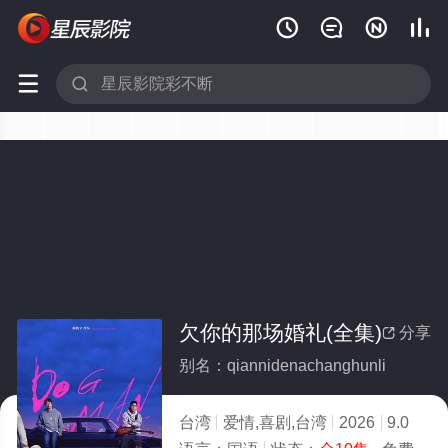






欠你的那场婚礼(全集)
分享

别名：qiannidenachanghunli
台湾
爱情,喜剧,台湾
2026
9.0