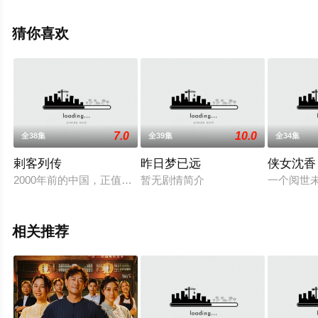
已揭晓（全10集），手机免费观看高清未删减完整版电视
剧全集就上星辰影视，更多相关信息可移步至豆瓣电视
猜你喜欢
剧、电视猫或剧情网等平台了解。
7.0
10.0
全38集
全39集
全34集
剌客列传
昨日梦已远
侠女沈香
2000年前的中国，正值战国时期，“乱世出英雄”，在这期间出
暂无剧情简介
一个阅世
相关推荐