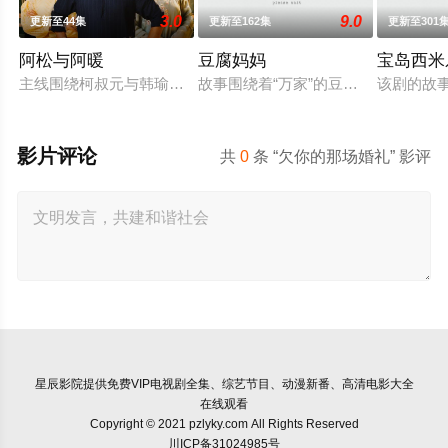
3.0
9.0
更新至44集
更新至162集
更新至301
阿松与阿暖
豆腐妈妈
宝岛西米
主线围绕柯叔元与韩瑜饰演的"离婚夫妻"阿松、阿芬展开，两人
故事围绕着“万家”的豆腐老店，因“
该剧的故
影片评论
共
0
条 “欠你的那场婚礼” 影评
星辰影院
提供免费VIP电视剧全集、综艺节目、动漫新番、高清电影大全
在线观看
Copyright © 2021 pzlyky.com All Rights Reserved
川ICP备31024985号