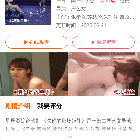
语言：
国语
状态：
全10集
- 免费在线观看
导演：
严艺文
主演：
张孝全,苏慧伦,朱轩洋,谢盈萱,姚淳耀,黄迪扬,王渝萱,蒲禾菲,裴子齐
全10集/全集
更新时间：
2026-06-21
在线观看
极速观看


剧情介绍
我要评分
星辰影院台湾剧 《欠你的那场婚礼》是一部由严艺文导演
执导，张孝全,苏慧伦,朱轩洋,谢盈萱,姚淳耀,黄迪扬,王渝萱,
蒲禾菲,裴子齐等演员精彩演绎的台湾电视剧，大结局剧情
