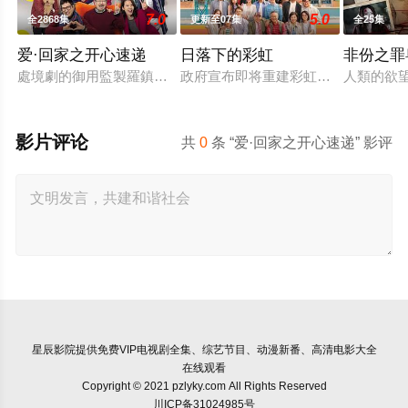
7.0
5.0
全2868集
更新至07集
全25集
爱·回家之开心速递
日落下的彩虹
非份之罪
處境劇的御用監製羅鎮岳已經準備開拍新一套處境劇，暫定叫《
政府宣布即将重建彩虹邨──这条超
人類的欲
影片评论
共
0
条 “爱·回家之开心速递” 影评
星辰影院
提供免费VIP电视剧全集、综艺节目、动漫新番、高清电影大全
在线观看
Copyright © 2021 pzlyky.com All Rights Reserved
川ICP备31024985号