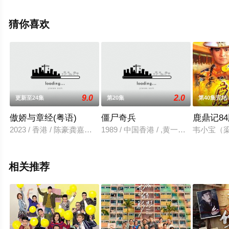
剧，大结局剧情已揭晓（全2868集），手机免费观看高清
未删减完整版电视剧全集就上星辰影视，更多相关信息可
猜你喜欢
移步至豆瓣电视剧、电视猫或剧情网等平台了解。
9.0
2.0
更新至24集
第20集
第40集完结
傲娇与章经(粤语)
僵尸奇兵
鹿鼎记84
2023 / 香港 / 陈豪龚嘉欣江嘉敏谭凯琪周嘉洛
1989 / 中国香港 / ,黄一飞,张兆辉,
韦小宝（
相关推荐