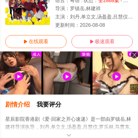
语言：
粤语
状态：
全2868集
- 免费在线观看
导演：
罗镇岳,林建祥
主演：
刘丹,单立文,汤盈盈,吕慧仪,罗乐林,马贯东,苏韵姿,周嘉洛,陈浚霆,吴伟豪
全2868集/全集
更新时间：
2026-08-08
在线观看
极速观看


剧情介绍
我要评分
星辰影院香港剧《爱·回家之开心速递》是一部由罗镇岳,林
建祥导演执导，刘丹,单立文,汤盈盈,吕慧仪,罗乐林,马贯东,
苏韵姿,周嘉洛,陈浚霆,吴伟豪等演员精彩演绎的香港电视
