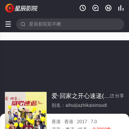






爱·回家之开心速递(全集)
分享

别名：aihuijiazhikaixinsudi
香港
香港
2017
7.0