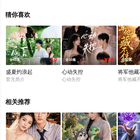
整版电视剧全集就上星辰影视，更多相关信息可移步至豆
瓣电视剧、电视猫或剧情网等平台了解。
猜你喜欢
2.0
10.0
全68集
全30集
全90集
盛夏灼浪起
心动失控
将军他藏
暂无简介
心动失控
将军他藏
相关推荐