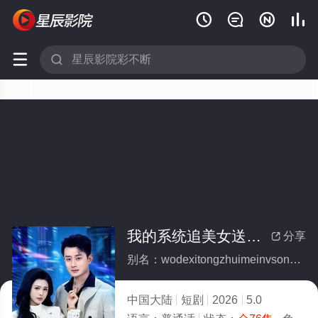






我的系统追美女送技能(全集)
分享

别名：wodexitongzhuimeinvsongjineng
中国大陆
短剧
2026
5.0