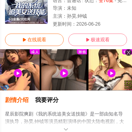
语言：
普通话
状态：
全76集
- 免费在线观看
导演：
未知
主演：
孙昊,钟钺
1-1全集/大结局
更新时间：
2026-06-26
在线观看
极速观看


剧情介绍
我要评分
星辰影院爽剧《我的系统追美女送技能》是一部由知名导
演执导，孙昊,钟钺等演员精彩演绎的中国大陆电视剧，大
结局剧情已揭晓（1-1全集），手机免费观看高清未删减完
