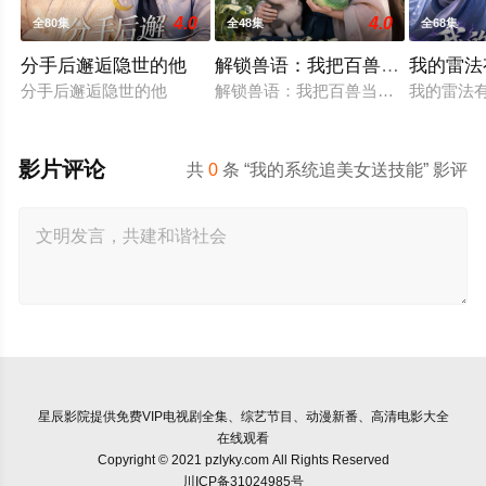
4.0
4.0
全80集
全48集
全68集
分手后邂逅隐世的他
解锁兽语：我把百兽当萌宠
我的雷法
分手后邂逅隐世的他
解锁兽语：我把百兽当萌宠
我的雷法
影片评论
共
0
条 “我的系统追美女送技能” 影评
星辰影院
提供免费VIP电视剧全集、综艺节目、动漫新番、高清电影大全
在线观看
Copyright © 2021 pzlyky.com All Rights Reserved
川ICP备31024985号