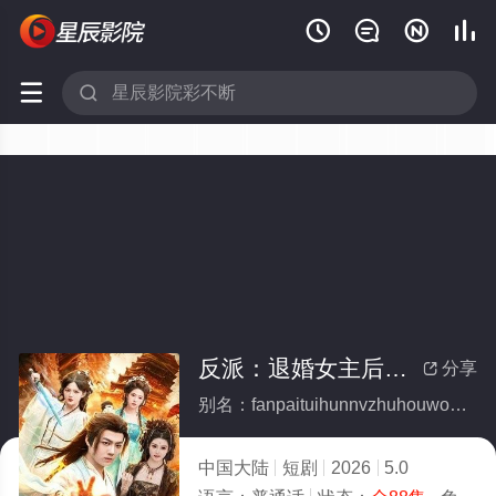






反派：退婚女主后，我成了大帝(全集)
分享

别名：fanpaituihunnvzhuhouwochengliaodadi
中国大陆
短剧
2026
5.0