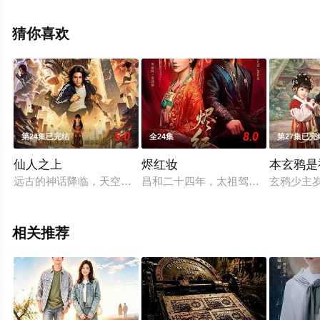
未删减完整版电视剧全集就上星辰影视，更多相关信息可
移步至豆瓣电视剧、电视猫或剧情网等平台了解。
猜你喜欢
5.0
8.0
第24集已完结
全24集
第27集已完
仙人之上
烬红妆
本玄鸦是
远古的神话降临，天空中悬浮着废墟的天庭，一位位神明如行尸走
昌和二十四年，太祖驾崩引发继位之
玄鸦少主
相关推荐