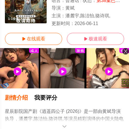
语言：
普通话
状态：
第38集已完结
-
导演：
黄斌
主演：
潘麓宇,陈洁怡,骆诗琪,
1-1全集/大结局
更新时间：
2026-06-11
在线观看
极速观看


剧情介绍
我要评分
星辰影院国产剧《逍遥四公子 (2026)》是一部由黄斌导演
执导，潘麓宇,陈洁怡,骆诗琪,等演员精彩演绎的中国大陆电
视剧，大结局剧情已揭晓（1-1全集），手机免费观看高清
