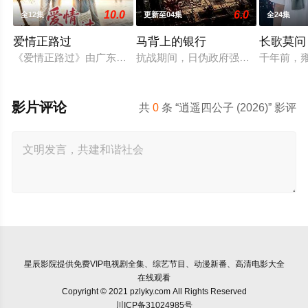
10.0
6.0
全12集
更新至04集
全24集
爱情正路过
马背上的银行
长歌莫问
《爱情正路过》由广东局选送，岭南文化传媒（广东）有限公司出
抗战期间，日伪政府强行推广、使用
千年前，
影片评论
共
0
条 “逍遥四公子 (2026)” 影评
星辰影院
提供免费VIP电视剧全集、综艺节目、动漫新番、高清电影大全
在线观看
Copyright © 2021 pzlyky.com All Rights Reserved
川ICP备31024985号