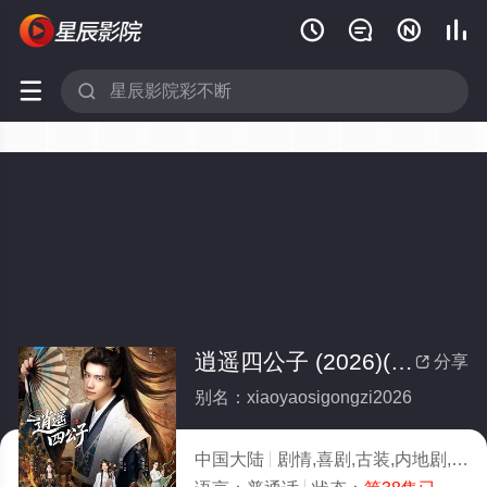






逍遥四公子 (2026)(全集)
分享

别名：xiaoyaosigongzi2026
中国大陆
剧情,喜剧,古装,内地剧,国产