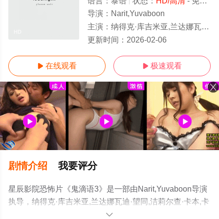
语言：
泰语
状态：
HD/高清
- 免费在线观看
导演：
Narit,Yuvaboon
主演：
纳得克·库吉米亚,兰达娜瓦迪·望同,洁莉尔查·卡本,卡杰布泓迪缇特·珈迪,佩拉克里特·帕查拉布
HD
更新时间：
2026-02-06
在线观看
极速观看


剧情介绍
我要评分
星辰影院恐怖片《鬼滴语3》是一部由Narit,Yuvaboon导演
执导，纳得克·库吉米亚,兰达娜瓦迪·望同,洁莉尔查·卡本,卡
杰布泓迪缇特·珈迪,佩拉克里特·帕查拉布纳亚基特等演员精
