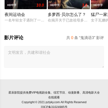
10.0
3.0
HD中字
HD中字
HD中字
夜间运动会
多萝西·贝尔怎么了？
猛尸一家
一名年轻女子遇到了一位在网上认识的富有男友。她很快发现自己陷
在揭开关于已故祖母多萝西·贝尔的
女子瓦娜
影片评论
共
0
条 “鬼滴语3” 影评
星辰影院
提供免费VIP电视剧全集、综艺节目、动漫新番、高清电影大全
在线观看
Copyright © 2021 pzlyky.com All Rights Reserved
川ICP备31024985号