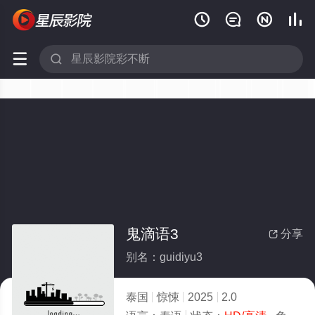






鬼滴语3
分享

别名：guidiyu3
泰国
惊悚
2025
2.0