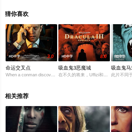
彩演绎的泰国电影，手机免费观看高清未删减完整版电影
大全就上星辰影视，更多相关信息可移步至豆瓣电影、电
猜你喜欢
视猫或剧情网等平台了解。
3.0
8.0
HD中字
HD中字
HD中字
命运交叉点
吸血鬼3恶魔城
吸血鬼马
When a conman discovers his son is abducted, he is forced to driv
在不久的将来，Uffizi和卢克旅
此片不同
相关推荐