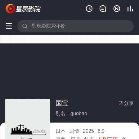






国宝
分享

别名：guobao
日本
剧情
2025
6.0