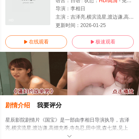
语言：
日语
状态：
HD/高清
- 免费在线观看
导演：
李相日
主演：
吉泽亮,横滨流星,渡边谦,高畑充希,寺岛忍,田中泯,森七菜,见上爱,永濑正敏,黑川想矢,三浦贵
HD
更新时间：
2026-01-25
在线观看
极速观看


剧情介绍
我要评分
星辰影院剧情片《国宝》是一部由李相日导演执导，吉泽
亮,横滨流星,渡边谦,高畑充希,寺岛忍,田中泯,森七菜,见上
爱,永濑正敏,黑川想矢,三浦贵大等演员精彩演绎的日本电
