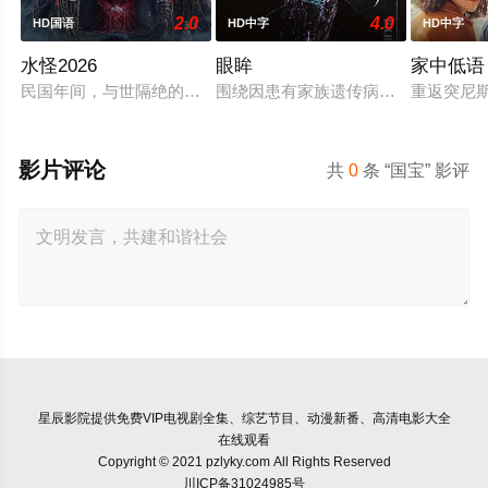
2.0
4.0
HD国语
HD中字
HD中字
水怪2026
眼眸
家中低语
民国年间，与世隔绝的怪水村被湖中“水猴子”所扰。此物实为濒
围绕因患有家族遗传病而导致视力逐
重返突尼
影片评论
共
0
条 “国宝” 影评
星辰影院
提供免费VIP电视剧全集、综艺节目、动漫新番、高清电影大全
在线观看
Copyright © 2021 pzlyky.com All Rights Reserved
川ICP备31024985号