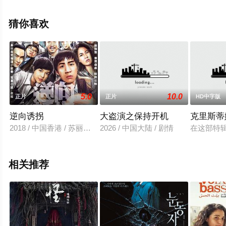
影，手机免费观看高清未删减完整版电影大全就上星辰影
视，更多相关信息可移步至豆瓣电影、电视猫或剧情网等
猜你喜欢
平台了解。
5.0
10.0
正片
正片
HD中字版
逆向诱拐
大盗演之保持开机
克里斯蒂
2018 / 中国香港 / 苏丽珊,吴肇轩,邵仲衡,朱鉴然,梁晓丰,陈曾宁
2026 / 中国大陆 / 剧情
在这部特
相关推荐