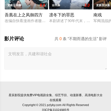
8.0
3.0
更新至08集
全26集
更新至14集
吾凰在上之凤御四方
凛冬下的罪恶
南戏
改编自快看漫画作者嗷小泽的独家连载漫画《吾凰在上》。
本剧讲述了90年代末，怒河市刑侦支
军阀混战
影片评论
共
0
条 “不期而遇的生活” 影评
星辰影院
提供免费VIP电视剧全集、综艺节目、动漫新番、高清电影大全
在线观看
Copyright © 2021 pzlyky.com All Rights Reserved
川ICP备31024985号