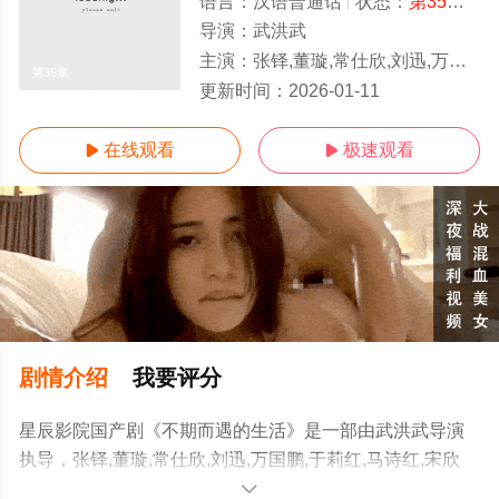
语言：
汉语普通话
状态：
第35集
- 
导演：
武洪武
主演：
张铎,董璇,常仕欣,刘迅,万国鹏,于莉红,马诗红,宋欣洁,蒋方婷,王昊泽,程思涵,丁洋,陈雨儿
第35集
更新时间：
2026-01-11
在线观看
极速观看


剧情介绍
我要评分
星辰影院国产剧《不期而遇的生活》是一部由武洪武导演
执导，张铎,董璇,常仕欣,刘迅,万国鹏,于莉红,马诗红,宋欣
洁,蒋方婷,王昊泽,程思涵,丁洋,陈雨儿,陶宇佳,李思博,甄琪,
