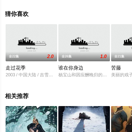
白红标,张林,郭金杰,李觅尔,张何昊臻,马冀,端木艺晨,程爱
涵,王润萱,秋可,梁耘菲,王沐霖等演员精彩演绎的中国大陆
猜你喜欢
电视剧，手机免费观看高清未删减完整版电视剧全集就上
星辰影视，更多相关信息可移步至豆瓣电视剧、电视猫或
剧情网等平台了解。
2.0
1.0
全22集
全26集
全21集
走过花季
谁在你身边
苦藤
2003 / 中国大陆 / 吉雪萍,童蕾,杨昆
杨宝山和因应酬晚归的妻子发生争执
美丽的戏
相关推荐