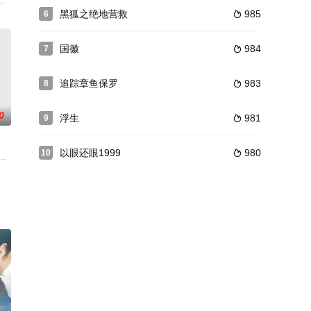
儿园，教孩子们学文化，下岗的
个神秘的“空中禁区”。气象队的同志们首先出发了，他们去建
桥。
如,吴倩莲,辛明,肖荣生
黑狐之绝地营救
985
6

国徽
984
7

追踪章鱼保罗
983
8

0
浮生
981
9

以眼还眼1999
980
10

持着他善良做人乐观向上的精神
，最后的赢家可以与karen在一起。然而在寻找的过程中
时，他的父亲（山崎努 饰）病重住院，加贺却从未探望，父子间的隔膜难以打
儿子面对升学压力，父亲十分忧心却也只能想尽办法帮助，直到有天儿子无声告