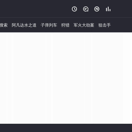




搜索
阿凡达水之道
子弹列车
狩猎
军火大劫案
狙击手