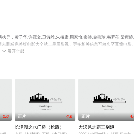
，黄子华,许冠文,卫诗雅,朱栢康,周家怡,秦沛,金燕玲,韦罗莎,梁雍婷
清未删减完整版电影大全就上星辰影视，更多相关信息可移步至豆瓣电影
展开全部

1.0
正片
4.0
正片
4.
长津湖之水门桥（枪版）
大汉风之霸王别姬