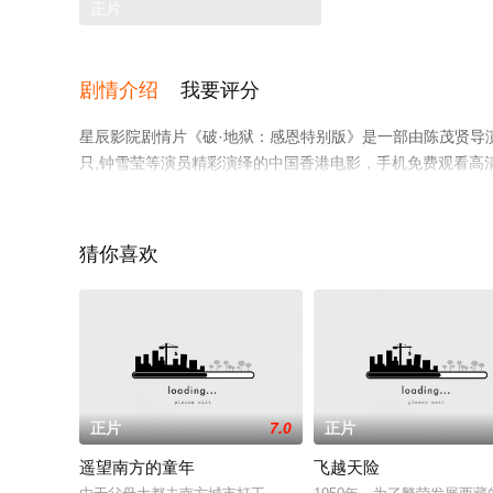
正片
剧情介绍
我要评分
星辰影院剧情片《破·地狱：感恩特别版》是一部由陈茂贤导演执导
只,钟雪莹等演员精彩演绎的中国香港电影，手机免费观看高
电视猫或剧情网等平台了解。
猜你喜欢
正片
7.0
正片
遥望南方的童年
飞越天险