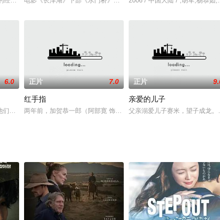
教师易明堂（易志兵 饰）不忍这些孩子重蹈父辈的路，决定开办一所家庭幼
藏的经济，把北京和拉萨连接起来，中国人民解放军空军年轻的飞行员奉命开辟这
电影《长津湖》下部《水门桥》，聚焦七连接受新的任务：三炸水门
2006 / 中国大陆 / ,胡军,杨恭
6.0
正片
7.0
正片
9.
红手指
亲爱的儿子
得也只是勉强能够填补家中的开支，然而，生活即便如此艰难，但智辉依旧坚
——他们共同喜爱的女子，并且约定不用传媒手段，只是单纯依靠自己的力量去寻找
两年前，加贺恭一郎（阿部寛 饰）尚为练马警署的一名刑警。适值此
父亲溺爱儿子赛米，望子成龙。