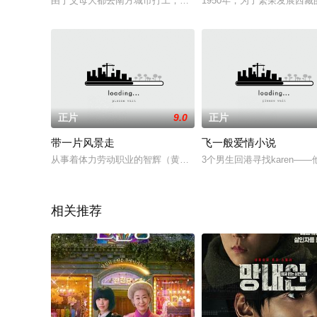
由于父母大都去南方城市打工，村中剩下的全是老人和儿童，小学
1950年，为了繁荣发展西
正片
9.0
正片
带一片风景走
飞一般爱情小说
从事着体力劳动职业的智辉（黄品源 饰）工作勤勤恳恳，每日所
3个男生回港寻找karen
相关推荐