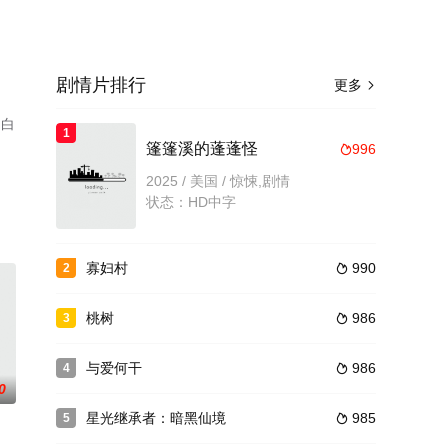
剧情片排行
更多

,白
1
、
篷篷溪的蓬蓬怪
996

2025 / 美国 / 惊悚,剧情
状态：HD中字
寡妇村
990
2

桃树
986
3

与爱何干
986
4

0
星光继承者：暗黑仙境
985
5
