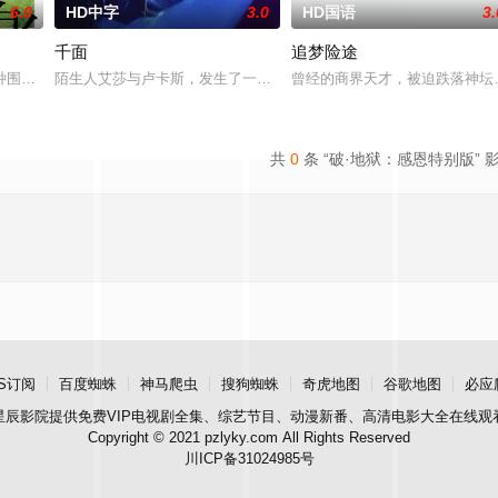
6.0
HD中字
3.0
HD国语
3.
千面
追梦险途
》电影的念头，在说服主编姚松、老乡韩战、二房东杨小强加入后，一路曲折式
种围绕“废用身”——因瘫痪等原因已无恢复可能的四肢——的治疗方法，而一
陌生人艾莎与卢卡斯，发生了一场荒唐意外的一夜情。突如其来的警
曾经的商界天才，被迫跌落神坛
共
0
条 “破·地狱：感恩特别版” 
S订阅
百度蜘蛛
神马爬虫
搜狗蜘蛛
奇虎地图
谷歌地图
必应
星辰影院
提供免费VIP电视剧全集、综艺节目、动漫新番、高清电影大全在线观
Copyright © 2021 pzlyky.com All Rights Reserved
川ICP备31024985号