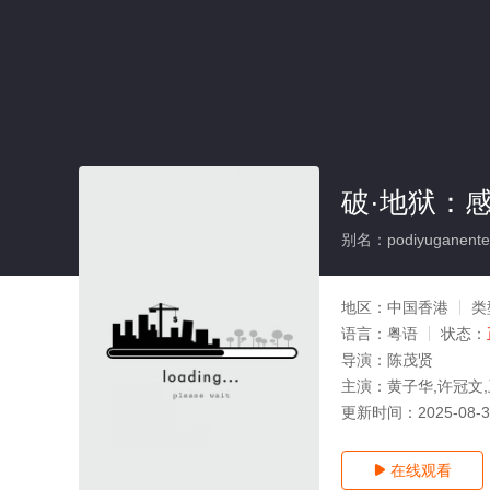
破·地狱：
别名：podiyuganente
地区：
中国香港
类
语言：
粤语
状态：
导演：
陈茂贤
主演：
黄子华,许冠文,
更新时间：
2025-08-
在线观看
