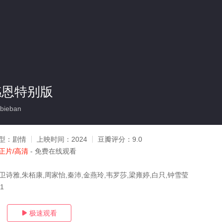
感恩特别版
bieban
型：
剧情
上映时间：
2024
豆瓣评分：
9.0
正片/高清
- 免费在线观看
卫诗雅,朱栢康,周家怡,秦沛,金燕玲,韦罗莎,梁雍婷,白只,钟雪莹
31
极速观看
