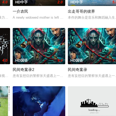
4.0
HD中字
2.0
HD中字
5.
一介农民
出走哥哥的彼界
人们来到那里展开一段魔法般的故事。
暴力，选择结束年轻的生命。悲愤的家属委托私家侦探追查真相，誓要找出躲在
A newly widowed mother is left with the care of an alcoholic father-in
本作的舞台是音乐和舞蹈融入生
4.0
HD国语
9.0
HD国语
7.
民间奇案录2
民间奇案录
：父母享受的中产生活、哥哥向往的名校前途。砌砖建墙，朴拙的体力劳动，来
致视力逐渐丧失的摄影师瑞真展开。在面对跨越视力障碍、好不容易成为陶艺家
患有妄想症的警察张天盛遇上一起离奇的神像杀人事件，勘案过程中，
患有妄想症的警察张天盛遇上一