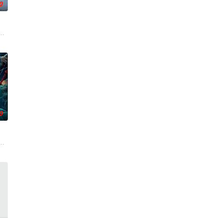
0
屏幕背后的始作俑者。随着调查深入，侦探发现这远不是一起普通的
-law an
活的冲绳。与母亲朱音、妹妹舞一起生活的照屋踊，憧憬舞蹈学校的丽莎，开
0
得实实在在；乌克兰工友结实肉
却离奇身亡的双胞胎妹妹瑞音时，瑞真孤身一人踏上了挖掘死亡真相
牵引出“婴胎报仇”，“娘娘索命”等一连串妖异事件，张天盛虽被种种诡怪幻象
起离奇的神像杀人事件，勘案过程中，牵引出“婴胎报仇”，“娘娘索命”等一连