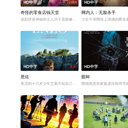
HD中字
7.0
HD中字
奇怪的零食店钱天堂
网内人：无脸杀手
该剧讲述神秘的主人洪子卖能够实现人们愿望的神秘零食，以及
少女不堪网络上汹涌的匿名
HD中字
9.0
HD中字
恩佐
眼眸
青涩的十六岁少年艾素不知自己想要什么，却清楚自己不要什么
围绕因患有家族遗传病而导