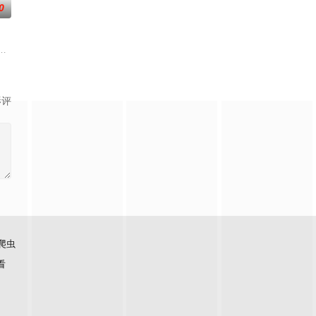
0
“开挂”。然而，随着杨小强
步步踏入在追求理想的理性与疯狂之间摇摆的危险领域。在某座城镇
方封锁，令两人被迫困在奥克兰的公寓里，不得不朝夕共处。长夜漫漫，诡异怪
。被那微不足道的成就麻醉过后他该如何面对现实，能改变他的命运的是谁？
影评
爬虫
看