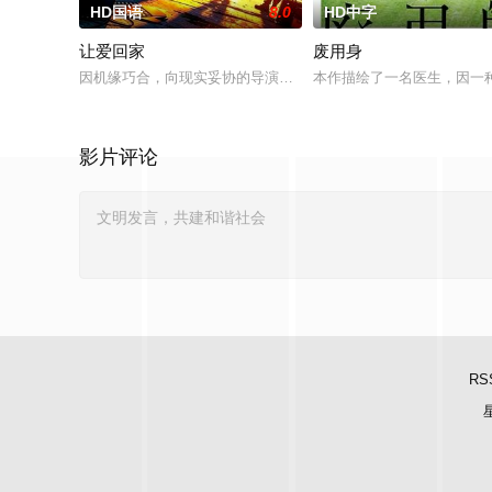
HD国语
8.0
HD中字
让爱回家
废用身
因机缘巧合，向现实妥协的导演朱达仁萌生拍一部《河南人在北京
本作描绘了一名医生，因一
影片评论
RS