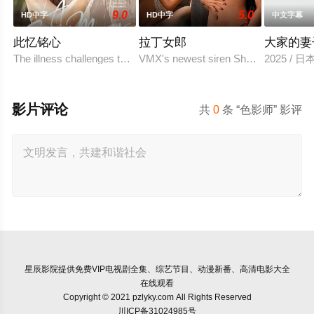
9.0
5.0
HD中字
HD中字
中文字幕
此忆铭心
拉丁女郎
大家的妻
The illness challenges the couple's love in a way they never antici
VMX's newest siren Shalanie De Vera 
2025 / 
影片评论
共
0
条 “色影师” 影评
星辰影院
提供免费VIP电视剧全集、综艺节目、动漫新番、高清电影大全
在线观看
Copyright © 2021 pzlyky.com All Rights Reserved
川ICP备31024985号