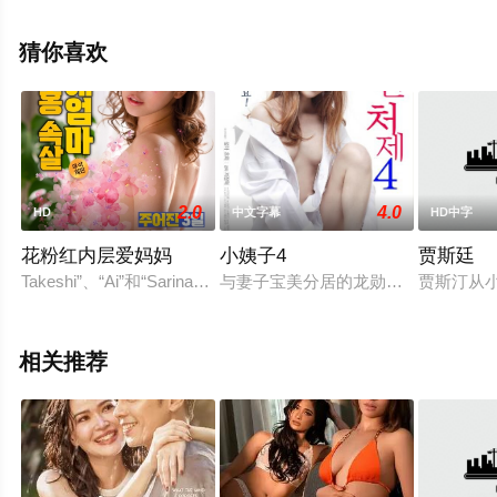
完整版电影大全就上星辰影视，更多相关信息可移步至豆
瓣电影、电视猫或剧情网等平台了解。
猜你喜欢
2.0
4.0
HD
中文字幕
HD中字
花粉红内层爱妈妈
小姨子4
贾斯廷
Takeshi”、“Ai”和“Sarina”是老朋友。已婚妇女萨里
与妻子宝美分居的龙勋，向小姨子宝英
贾斯汀从小
相关推荐