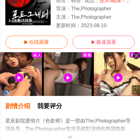
语言：
韩语
状态：
正片/高清
- 免费在线观看
导演：
The,Photographer
主演：
The,Photographer
1-1全集/大结局
更新时间：
2023-08-10
在线观看
极速观看


剧情介绍
我要评分
星辰影院爱情片《色影师》是一部由The,Photographer导
演执导，The,Photographer等演员精彩演绎的韩国电影，
大结局剧情已揭晓（1-1全集），手机免费观看高清未删减
