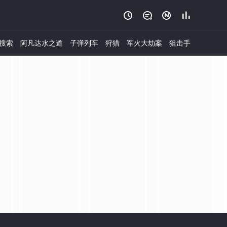




搜索
阿凡达水之道
子弹列车
狩猎
军火大劫案
狙击手