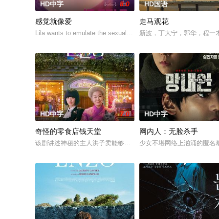
HD中字
8.0
HD国语
感觉就像爱
走马观花
Lila wants to emulate the sexual exploits of her more experienced
新波，丁大宁，郭华，程一
HD中字
7.0
HD中字
奇怪的零食店钱天堂
网内人：无脸杀手
该剧讲述神秘的主人洪子卖能够实现人们愿望的神秘零食，以及
少女不堪网络上汹涌的匿名