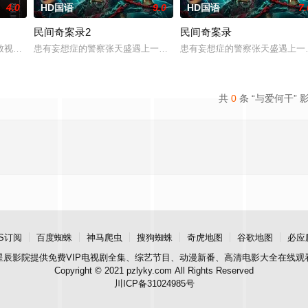
4.0
HD国语
9.0
HD国语
7.
民间奇案录2
民间奇案录
：父母享受的中产生活、哥哥向往的名校前途。砌砖建墙，朴拙的体力劳动，来
致视力逐渐丧失的摄影师瑞真展开。在面对跨越视力障碍、好不容易成为陶艺家
患有妄想症的警察张天盛遇上一起离奇的神像杀人事件，勘案过程中，
患有妄想症的警察张天盛遇上一
共
0
条 “与爱何干” 
S订阅
百度蜘蛛
神马爬虫
搜狗蜘蛛
奇虎地图
谷歌地图
必应
星辰影院
提供免费VIP电视剧全集、综艺节目、动漫新番、高清电影大全在线观
Copyright © 2021 pzlyky.com All Rights Reserved
川ICP备31024985号