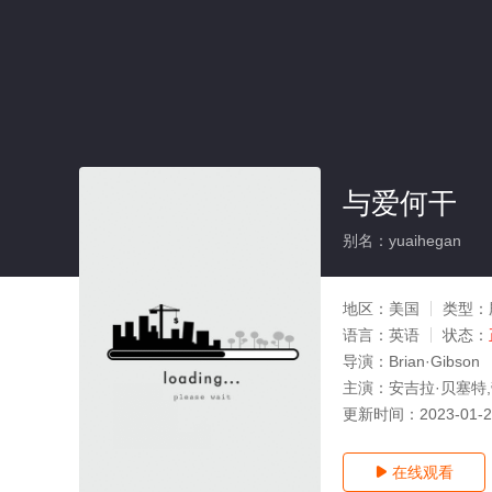
与爱何干
别名：yuaihegan
地区：
美国
类型：
语言：
英语
状态：
导演：
Brian·Gibson
主演：
安吉拉·贝塞特,劳
更新时间：
2023-01-
在线观看
