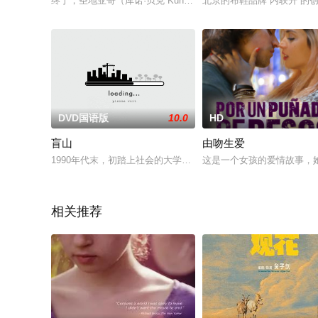
终于，圣地亚哥（库诺·贝克 Kuno Becker 饰）踏上了
北京的布鞋品牌“内联升”的
DVD国语版
10.0
HD
盲山
由吻生爱
1990年代末，初踏上社会的大学毕业生白春梅（黄璐）急于帮
这是一个女孩的爱情故事，
相关推荐