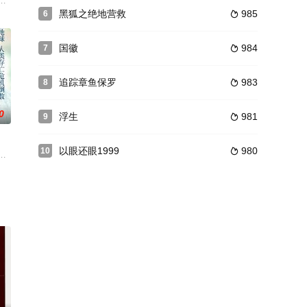
是在欧洲冠军联
中备载”的数据库营销先河，打造了“内联升”这一民族企业品
的爱好更是惊人的相同，虽然是女孩子，但她们却都痴迷于武术，最终两人一起
起住在巴黎郊区，她的丈夫皮埃尔是一名飞行员，她的情人罗伯特是一个演员
黑狐之绝地营救
985
6

国徽
984
7

追踪章鱼保罗
983
8

0
浮生
981
9

以眼还眼1999
980
10

员工的人贩子向她伸来热情的
个人的生活吗？
受着自己的日常生活。然而，当她女儿从马德里赶来，想要卖掉她一直居住的公
突然降临地球，它们钻进人类的身体，从而将其据为己有，并且将人类作为猎杀