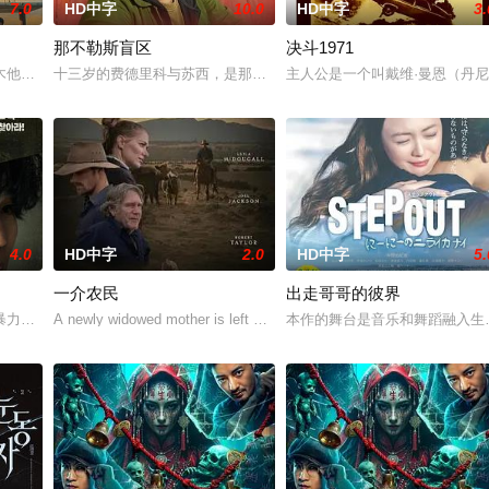
7.0
HD中字
10.0
HD中字
3.
那不勒斯盲区
决斗1971
 best friend
木他们毕业于同一所大学。他们和很多年轻人一样，自以为是，敏感错弱，没有
十三岁的费德里科与苏西，是那不勒斯两大死敌大佬的后代。突然间
主人公是一个叫戴维·曼恩（丹尼斯
4.0
HD中字
2.0
HD中字
5.
一介农民
出走哥哥的彼界
人们来到那里展开一段魔法般的故事。
暴力，选择结束年轻的生命。悲愤的家属委托私家侦探追查真相，誓要找出躲在
A newly widowed mother is left with the care of an alcoholic father-in
本作的舞台是音乐和舞蹈融入生