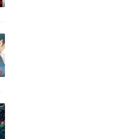
0
被认可的才华。他们来自不同的地方，却有一个共同的愿望“出人头
生活变成了一场绝望的狂飙，彻底脱离掌控并彻底改变了命运。但在这里他们也
·韦弗 Dennis Weaver 饰）的中年男人，这天他在空无一人的州际公路
0
屏幕背后的始作俑者。随着调查深入，侦探发现这远不是一起普通的
-law an
活的冲绳。与母亲朱音、妹妹舞一起生活的照屋踊，憧憬舞蹈学校的丽莎，开