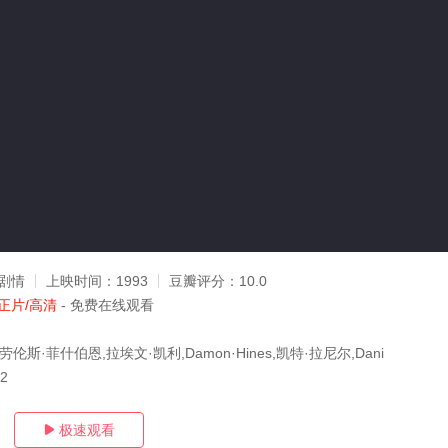
剧情
上映时间：
1993
豆瓣评分：
10.0
正片/高清
- 免费在线观看
伦斯·菲什伯恩,拉埃文·凯利,Damon·Hines,凯特·拉尼尔,Dani
22
极速观看
