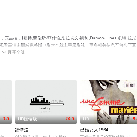
安吉拉·贝塞特,劳伦斯·菲什伯恩,拉埃文·凯利,Damon·Hines,凯特·拉尼
电影，手机免费观看高清未删减完整版电影大全就上星辰影视，更多相关信息可移步至
展开全部

3.0
HD国语版
10.0
HD
5.
跆拳道
已婚女人1964