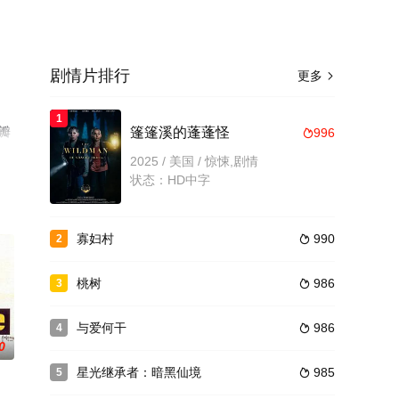
剧情片排行
更多

1
豆瓣
篷篷溪的蓬蓬怪
996

2025 / 美国 / 惊悚,剧情
状态：HD中字
寡妇村
990
2

桃树
986
3

与爱何干
986
4

0
星光继承者：暗黑仙境
985
5
