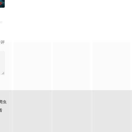
0
得实实在在；乌克兰工友结实肉
却离奇身亡的双胞胎妹妹瑞音时，瑞真孤身一人踏上了挖掘死亡真相
牵引出“婴胎报仇”，“娘娘索命”等一连串妖异事件，张天盛虽被种种诡怪幻象
起离奇的神像杀人事件，勘案过程中，牵引出“婴胎报仇”，“娘娘索命”等一连
影评
爬虫
看