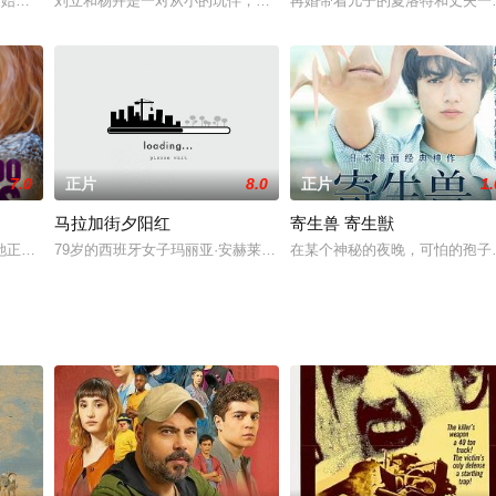
英伦列岛，加入了英超纽卡斯尔俱乐部，开始了在英超联赛的征战。不管是在英超赛场还
创始人赵廷在八国联军进犯中国的背景下，历经磨难，几起几落，开拓了中国“履
刘立和杨卉是一对从小的玩伴，两人一起长大，几乎形影不离。两人
再婚带着儿子的夏洛特和丈夫一
7.0
正片
8.0
正片
1.
马拉加街夕阳红
寄生兽 寄生獣
父母分担重担，无奈一直找不到合适工作，在她发愁之际，装扮成医药采购公司
她正在试图重建自己的人生。在强烈的爱情和谎言面前，一个吻可以永远改变一
79岁的西班牙女子玛丽亚·安赫莱斯独自生活在摩洛哥的丹吉尔，享
在某个神秘的夜晚，可怕的孢子