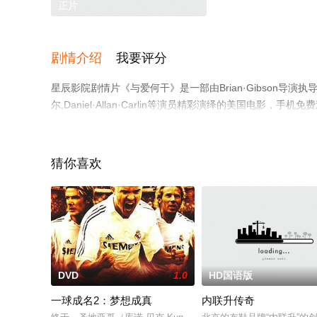
正片
剧情介绍
我要评分
星辰影院剧情片《与爱何干》是一部由Brian·Gibson导演执导，
尔,Daniel·Allan·Carlin等演员精彩演绎的美国
电影、电视猫或剧情网等平台了解。
猜你喜欢
DVD
1.0
HD国语版
一球成名2：梦想成真
内联升传奇