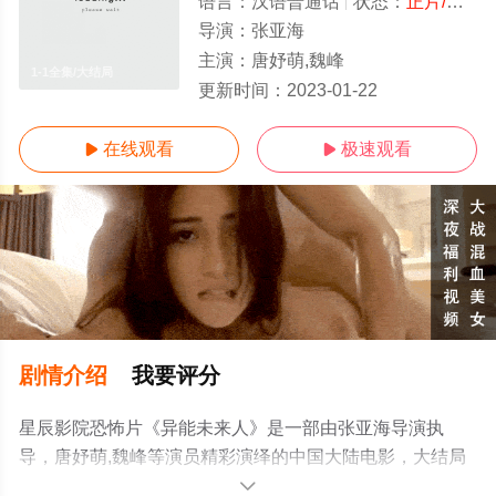
语言：
汉语普通话
状态：
正片/高清
导演：
张亚海
主演：
唐妤萌,魏峰
1-1全集/大结局
更新时间：
2023-01-22
在线观看
极速观看


剧情介绍
我要评分
星辰影院恐怖片《异能未来人》是一部由张亚海导演执
导，唐妤萌,魏峰等演员精彩演绎的中国大陆电影，大结局
剧情已揭晓（1-1全集），手机免费观看高清未删减完整版
