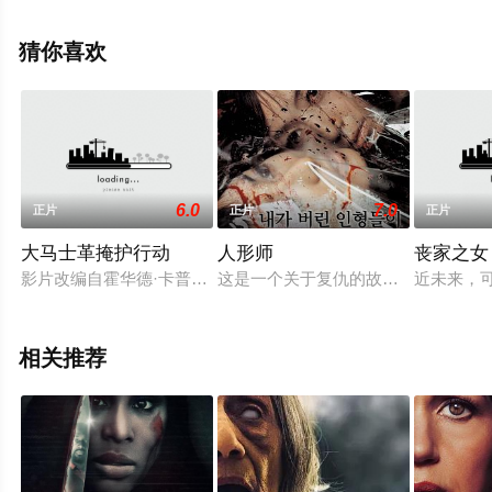
电影大全就上星辰影视，更多相关信息可移步至豆瓣电
影、电视猫或剧情网等平台了解。
猜你喜欢
6.0
7.0
正片
正片
正片
大马士革掩护行动
人形师
丧家之女
影片改编自霍华德·卡普兰1977年的同名小说，故事讲述一位
这是一个关于复仇的故事。几百年前
近未来，
相关推荐