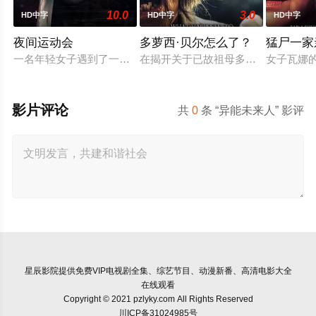
10.0
3.0
HD中字
HD中字
HD中字
夜间运动会
多萝西·贝尔怎么了？
猛尸一家
一名年轻女子遇到了一位在网上认识的富有男友。她很快发现自己陷
在揭开关于已故祖母多萝西·贝尔的
女子瓦娜
影片评论
共
0
条 “异能未来人” 影评
星辰影院
提供免费VIP电视剧全集、综艺节目、动漫新番、高清电影大全
在线观看
Copyright © 2021 pzlyky.com All Rights Reserved
川ICP备31024985号