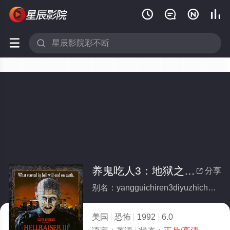






养鬼吃人3：地狱之城(全集)
分享

别名：yangguichiren3diyuzhicheng
美国
恐怖
1992
6.0