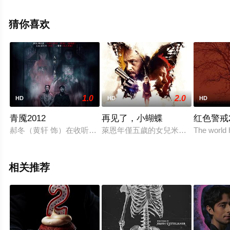
等演员精彩演绎的美国电影，大结局剧情已揭晓（1-1全
集），手机免费观看高清未删减完整版电影大全就上星辰
猜你喜欢
影视，更多相关信息可移步至豆瓣电影、电视猫或剧情网
等平台了解。
1.0
2.0
HD
HD
HD
青魇2012
再见了，小蝴蝶
红色警戒2
郝冬（黄轩 饰）在收听午夜电台节目时，谈到了自己失眠的痛苦
萊恩年僅五歲的女兒米亞慘遭殺害，
The world 
相关推荐