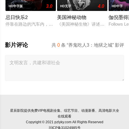
3.0
4.0
HD中字版
HD无字
HD中字
忌日快乐2
美国神秘动物
伽倪墨得
停靠在路边的汽车内，黄毛小子瑞恩（飞·武 Phi Vu 饰）
《美国神秘生物》讲述了两个世仇家
Follows Le
影片评论
共
0
条 “养鬼吃人3：地狱之城” 影评
星辰影院
提供免费VIP电视剧全集、综艺节目、动漫新番、高清电影大全
在线观看
Copyright © 2021 pzlyky.com All Rights Reserved
川ICP备31024985号