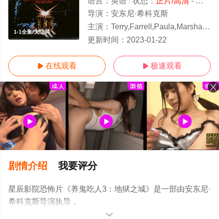
语言：
英语
状态：
正片/高清
- 免费在线观看
导演：
安东尼·希科克斯
主演：
Terry,Farrell,Paula,Marshall,Kevin,Bernhardt,Do
1-1全集/大结局
更新时间：
2023-01-22
在线观看
极速观看


剧情介绍
我要评分
星辰影院恐怖片《养鬼吃人3：地狱之城》是一部由安东尼·
希科克斯导演执导，
Terry,Farrell,Paula,Marshall,Kevin,Bernhardt,Doug,Bradley
