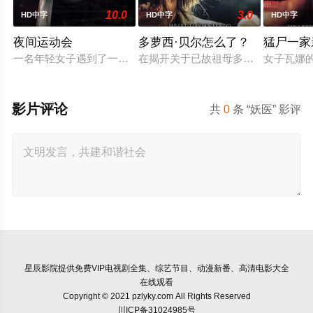
10.0
3.0
HD中字
HD中字
HD中字
夜间运动会
多萝西·贝尔怎么了？
猛尸一家
一名年轻女子遇到了一位在网上认识的富有男友。她很快发现自己陷
在揭开关于已故祖母多萝西·贝尔的
女子瓦娜
影片评论
共
0
条 “妖医” 影评
星辰影院
提供免费VIP电视剧全集、综艺节目、动漫新番、高清电影大全
在线观看
Copyright © 2021 pzlyky.com All Rights Reserved
川ICP备31024985号