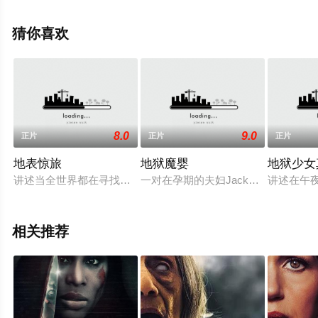
清未删减完整版电影大全就上星辰影视，更多相关信息可
移步至豆瓣电影、电视猫或剧情网等平台了解。
猜你喜欢
8.0
9.0
正片
正片
正片
地表惊旅
地狱魔婴
地狱少女
讲述当全世界都在寻找一种可以治愈灾难性病毒的方法时，一名
一对在孕期的夫妇Jack（罗伯·考德
讲述在午
相关推荐