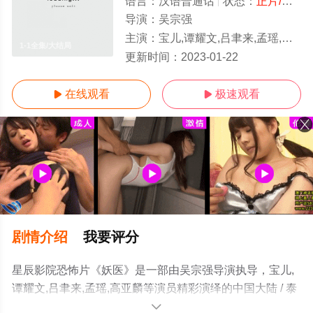
语言：
汉语普通话
状态：
正片/高清
导演：
吴宗强
主演：
宝儿,谭耀文,吕聿来,孟瑶,高亚麟
1-1全集/大结局
更新时间：
2023-01-22
在线观看
极速观看


剧情介绍
我要评分
星辰影院恐怖片《妖医》是一部由吴宗强导演执导，宝儿,
谭耀文,吕聿来,孟瑶,高亚麟等演员精彩演绎的中国大陆 / 泰
国电影，大结局剧情已揭晓（1-1全集），手机免费观看高
