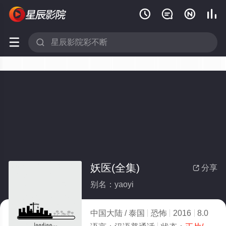






妖医(全集)
分享

别名：yaoyi
中国大陆 / 泰国
恐怖
2016
8.0